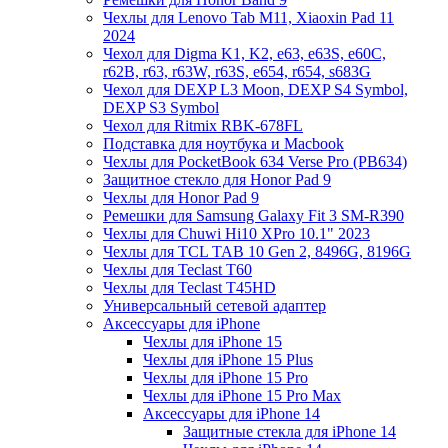
Чехлы для Lenovo Tab M11, Xiaoxin Pad 11
2024
Чехол для Digma K1, K2, e63, e63S, e60C,
r62B, r63, r63W, r63S, e654, r654, s683G
Чехол для DEXP L3 Moon, DEXP S4 Symbol,
DEXP S3 Symbol
Чехол для Ritmix RBK-678FL
Подставка для ноутбука и Macbook
Чехлы для PocketBook 634 Verse Pro (PB634)
Защитное стекло для Honor Pad 9
Чехлы для Honor Pad 9
Ремешки для Samsung Galaxy Fit 3 SM-R390
Чехлы для Chuwi Hi10 XPro 10.1" 2023
Чехлы для TCL TAB 10 Gen 2, 8496G, 8196G
Чехлы для Teclast T60
Чехлы для Teclast T45HD
Универсальный сетевой адаптер
Аксессуары для iPhone
Чехлы для iPhone 15
Чехлы для iPhone 15 Plus
Чехлы для iPhone 15 Pro
Чехлы для iPhone 15 Pro Max
Аксессуары для iPhone 14
Защитные стекла для iPhone 14