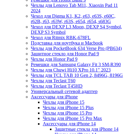
Чехлы для Lenovo Tab M11, Xiaoxin Pad 11
2024
Чехол для Digma K1, K2, e63, e63S, e60C,
r62B, r63, r63W, r63S, e654, r654, s683G
Чехол для DEXP L3 Moon, DEXP S4 Symbol,
DEXP S3 Symbol
Чехол для Ritmix RBK-678FL
Подставка для ноутбука и Macbook
Чехлы для PocketBook 634 Verse Pro (PB634)
Защитное стекло для Honor Pad 9
Чехлы для Honor Pad 9
Ремешки для Samsung Galaxy Fit 3 SM-R390
Чехлы для Chuwi Hi10 XPro 10.1" 2023
Чехлы для TCL TAB 10 Gen 2, 8496G, 8196G
Чехлы для Teclast T60
Чехлы для Teclast T45HD
Универсальный сетевой адаптер
Аксессуары для iPhone
Чехлы для iPhone 15
Чехлы для iPhone 15 Plus
Чехлы для iPhone 15 Pro
Чехлы для iPhone 15 Pro Max
Аксессуары для iPhone 14
Защитные стекла для iPhone 14