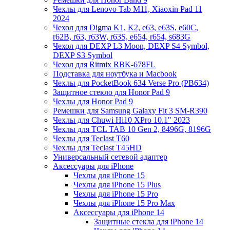
Чехлы для Lenovo Tab M11, Xiaoxin Pad 11
2024
Чехол для Digma K1, K2, e63, e63S, e60C,
r62B, r63, r63W, r63S, e654, r654, s683G
Чехол для DEXP L3 Moon, DEXP S4 Symbol,
DEXP S3 Symbol
Чехол для Ritmix RBK-678FL
Подставка для ноутбука и Macbook
Чехлы для PocketBook 634 Verse Pro (PB634)
Защитное стекло для Honor Pad 9
Чехлы для Honor Pad 9
Ремешки для Samsung Galaxy Fit 3 SM-R390
Чехлы для Chuwi Hi10 XPro 10.1" 2023
Чехлы для TCL TAB 10 Gen 2, 8496G, 8196G
Чехлы для Teclast T60
Чехлы для Teclast T45HD
Универсальный сетевой адаптер
Аксессуары для iPhone
Чехлы для iPhone 15
Чехлы для iPhone 15 Plus
Чехлы для iPhone 15 Pro
Чехлы для iPhone 15 Pro Max
Аксессуары для iPhone 14
Защитные стекла для iPhone 14