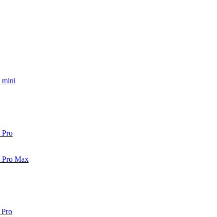
 mini
 Pro
2 Pro Max
 Pro