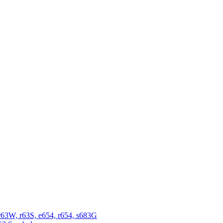
r63W, r63S, e654, r654, s683G