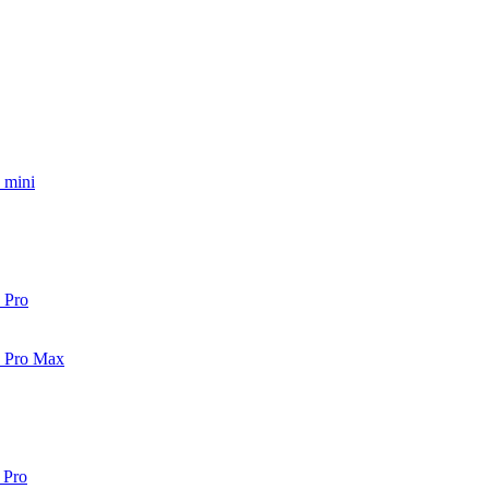
 mini
 Pro
2 Pro Max
 Pro