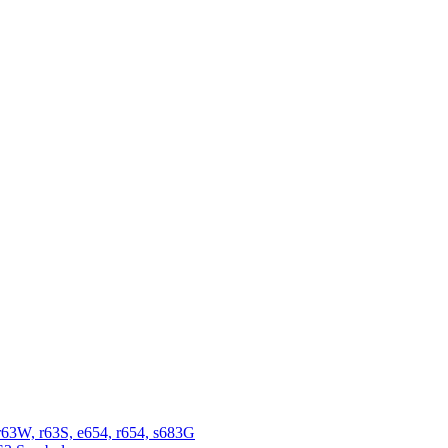
r63W, r63S, e654, r654, s683G