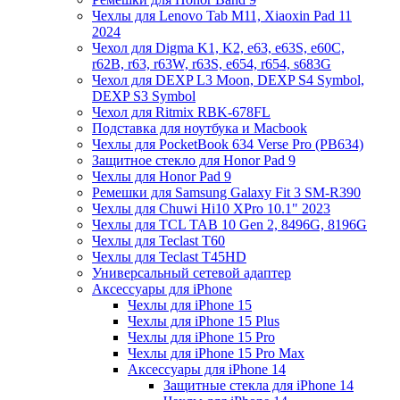
Чехлы для Lenovo Tab M11, Xiaoxin Pad 11
2024
Чехол для Digma K1, K2, e63, e63S, e60C,
r62B, r63, r63W, r63S, e654, r654, s683G
Чехол для DEXP L3 Moon, DEXP S4 Symbol,
DEXP S3 Symbol
Чехол для Ritmix RBK-678FL
Подставка для ноутбука и Macbook
Чехлы для PocketBook 634 Verse Pro (PB634)
Защитное стекло для Honor Pad 9
Чехлы для Honor Pad 9
Ремешки для Samsung Galaxy Fit 3 SM-R390
Чехлы для Chuwi Hi10 XPro 10.1" 2023
Чехлы для TCL TAB 10 Gen 2, 8496G, 8196G
Чехлы для Teclast T60
Чехлы для Teclast T45HD
Универсальный сетевой адаптер
Аксессуары для iPhone
Чехлы для iPhone 15
Чехлы для iPhone 15 Plus
Чехлы для iPhone 15 Pro
Чехлы для iPhone 15 Pro Max
Аксессуары для iPhone 14
Защитные стекла для iPhone 14