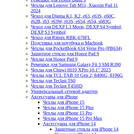
Чехлы для Lenovo Tab M11, Xiaoxin Pad 11
2024
Чехол для Digma K1, K2, e63, e63S, e60C,
r62B, r63, r63W, r63S, e654, r654, s683G
Чехол для DEXP L3 Moon, DEXP S4 Symbol,
DEXP S3 Symbol
Чехол для Ritmix RBK-678FL
Подставка для ноутбука и Macbook
Чехлы для PocketBook 634 Verse Pro (PB634)
Защитное стекло для Honor Pad 9
Чехлы для Honor Pad 9
Ремешки для Samsung Galaxy Fit 3 SM-R390
Чехлы для Chuwi Hi10 XPro 10.1" 2023
Чехлы для TCL TAB 10 Gen 2, 8496G, 8196G
Чехлы для Teclast T60
Чехлы для Teclast T45HD
Универсальный сетевой адаптер
Аксессуары для iPhone
Чехлы для iPhone 15
Чехлы для iPhone 15 Plus
Чехлы для iPhone 15 Pro
Чехлы для iPhone 15 Pro Max
Аксессуары для iPhone 14
Защитные стекла для iPhone 14