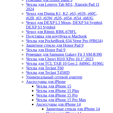
Чехлы для Lenovo Tab M11, Xiaoxin Pad 11
2024
Чехол для Digma K1, K2, e63, e63S, e60C,
r62B, r63, r63W, r63S, e654, r654, s683G
Чехол для DEXP L3 Moon, DEXP S4 Symbol,
DEXP S3 Symbol
Чехол для Ritmix RBK-678FL
Подставка для ноутбука и Macbook
Чехлы для PocketBook 634 Verse Pro (PB634)
Защитное стекло для Honor Pad 9
Чехлы для Honor Pad 9
Ремешки для Samsung Galaxy Fit 3 SM-R390
Чехлы для Chuwi Hi10 XPro 10.1" 2023
Чехлы для TCL TAB 10 Gen 2, 8496G, 8196G
Чехлы для Teclast T60
Чехлы для Teclast T45HD
Универсальный сетевой адаптер
Аксессуары для iPhone
Чехлы для iPhone 15
Чехлы для iPhone 15 Plus
Чехлы для iPhone 15 Pro
Чехлы для iPhone 15 Pro Max
Аксессуары для iPhone 14
Защитные стекла для iPhone 14