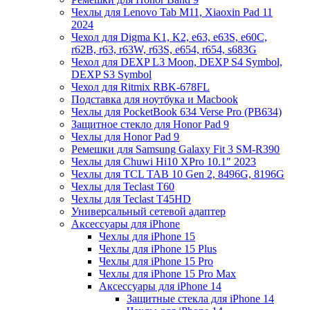
Чехлы для Lenovo Tab M11, Xiaoxin Pad 11
2024
Чехол для Digma K1, K2, e63, e63S, e60C,
r62B, r63, r63W, r63S, e654, r654, s683G
Чехол для DEXP L3 Moon, DEXP S4 Symbol,
DEXP S3 Symbol
Чехол для Ritmix RBK-678FL
Подставка для ноутбука и Macbook
Чехлы для PocketBook 634 Verse Pro (PB634)
Защитное стекло для Honor Pad 9
Чехлы для Honor Pad 9
Ремешки для Samsung Galaxy Fit 3 SM-R390
Чехлы для Chuwi Hi10 XPro 10.1" 2023
Чехлы для TCL TAB 10 Gen 2, 8496G, 8196G
Чехлы для Teclast T60
Чехлы для Teclast T45HD
Универсальный сетевой адаптер
Аксессуары для iPhone
Чехлы для iPhone 15
Чехлы для iPhone 15 Plus
Чехлы для iPhone 15 Pro
Чехлы для iPhone 15 Pro Max
Аксессуары для iPhone 14
Защитные стекла для iPhone 14