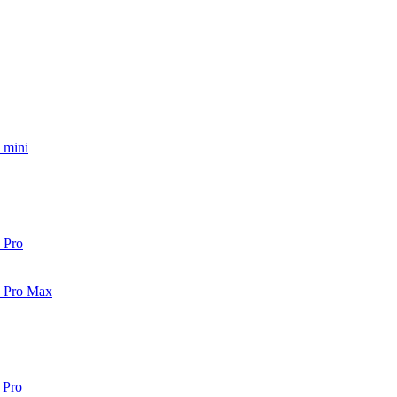
 mini
 Pro
2 Pro Max
 Pro