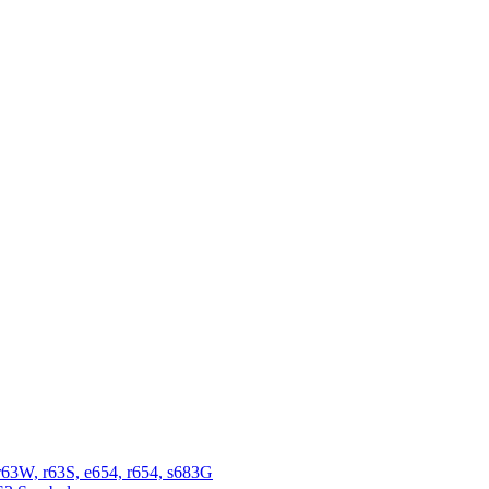
r63W, r63S, e654, r654, s683G