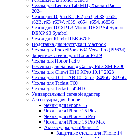
Чехлы для Lenovo Tab M11, Xiaoxin Pad 11
2024
Чехол для Digma K1, K2, e63, e63S, e60C,
r62B, r63, r63W, r63S, e654, r654, s683G
Чехол для DEXP L3 Moon, DEXP S4 Symbol,
DEXP S3 Symbol
Чехол для Ritmix RBK-678FL
Подставка для ноутбука и Macbook
Чехлы для PocketBook 634 Verse Pro (PB634)
Защитное стекло для Honor Pad 9
Чехлы для Honor Pad 9
Ремешки для Samsung Galaxy Fit 3 SM-R390
Чехлы для Chuwi Hi10 XPro 10.1" 2023
Чехлы для TCL TAB 10 Gen 2, 8496G, 8196G
Чехлы для Teclast T60
Чехлы для Teclast T45HD
Универсальный сетевой адаптер
Аксессуары для iPhone
Чехлы для iPhone 15
Чехлы для iPhone 15 Plus
Чехлы для iPhone 15 Pro
Чехлы для iPhone 15 Pro Max
Аксессуары для iPhone 14
Защитные стекла для iPhone 14