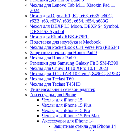
Чехлы для Lenovo Tab M11, Xiaoxin Pad 11
2024
Чехол для Digma K1, K2, e63, e63S, e60C,
r62B, r63, r63W, r63S, e654, r654, s683G
Чехол для DEXP L3 Moon, DEXP S4 Symbol,
DEXP S3 Symbol
Чехол для Ritmix RBK-678FL
Подставка для ноутбука и Macbook
Чехлы для PocketBook 634 Verse Pro (PB634)
Защитное стекло для Honor Pad 9
Чехлы для Honor Pad 9
Ремешки для Samsung Galaxy Fit 3 SM-R390
Чехлы для Chuwi Hi10 XPro 10.1" 2023
Чехлы для TCL TAB 10 Gen 2, 8496G, 8196G
Чехлы для Teclast T60
Чехлы для Teclast T45HD
Универсальный сетевой адаптер
Аксессуары для iPhone
Чехлы для iPhone 15
Чехлы для iPhone 15 Plus
Чехлы для iPhone 15 Pro
Чехлы для iPhone 15 Pro Max
Аксессуары для iPhone 14
Защитные стекла для iPhone 14