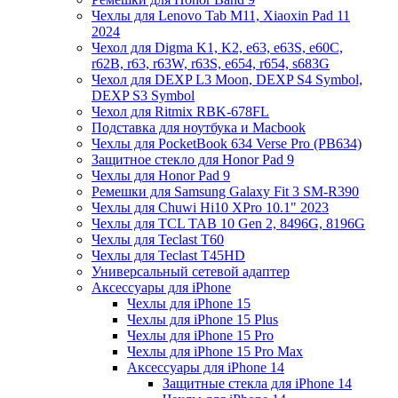
Чехлы для Lenovo Tab M11, Xiaoxin Pad 11
2024
Чехол для Digma K1, K2, e63, e63S, e60C,
r62B, r63, r63W, r63S, e654, r654, s683G
Чехол для DEXP L3 Moon, DEXP S4 Symbol,
DEXP S3 Symbol
Чехол для Ritmix RBK-678FL
Подставка для ноутбука и Macbook
Чехлы для PocketBook 634 Verse Pro (PB634)
Защитное стекло для Honor Pad 9
Чехлы для Honor Pad 9
Ремешки для Samsung Galaxy Fit 3 SM-R390
Чехлы для Chuwi Hi10 XPro 10.1" 2023
Чехлы для TCL TAB 10 Gen 2, 8496G, 8196G
Чехлы для Teclast T60
Чехлы для Teclast T45HD
Универсальный сетевой адаптер
Аксессуары для iPhone
Чехлы для iPhone 15
Чехлы для iPhone 15 Plus
Чехлы для iPhone 15 Pro
Чехлы для iPhone 15 Pro Max
Аксессуары для iPhone 14
Защитные стекла для iPhone 14