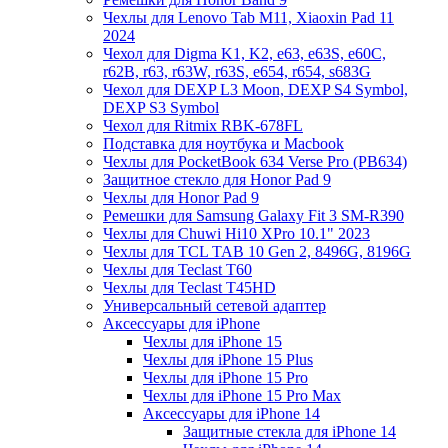
Чехлы для Lenovo Tab M11, Xiaoxin Pad 11
2024
Чехол для Digma K1, K2, e63, e63S, e60C,
r62B, r63, r63W, r63S, e654, r654, s683G
Чехол для DEXP L3 Moon, DEXP S4 Symbol,
DEXP S3 Symbol
Чехол для Ritmix RBK-678FL
Подставка для ноутбука и Macbook
Чехлы для PocketBook 634 Verse Pro (PB634)
Защитное стекло для Honor Pad 9
Чехлы для Honor Pad 9
Ремешки для Samsung Galaxy Fit 3 SM-R390
Чехлы для Chuwi Hi10 XPro 10.1" 2023
Чехлы для TCL TAB 10 Gen 2, 8496G, 8196G
Чехлы для Teclast T60
Чехлы для Teclast T45HD
Универсальный сетевой адаптер
Аксессуары для iPhone
Чехлы для iPhone 15
Чехлы для iPhone 15 Plus
Чехлы для iPhone 15 Pro
Чехлы для iPhone 15 Pro Max
Аксессуары для iPhone 14
Защитные стекла для iPhone 14