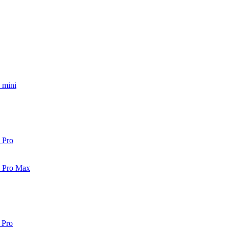
 mini
 Pro
2 Pro Max
 Pro