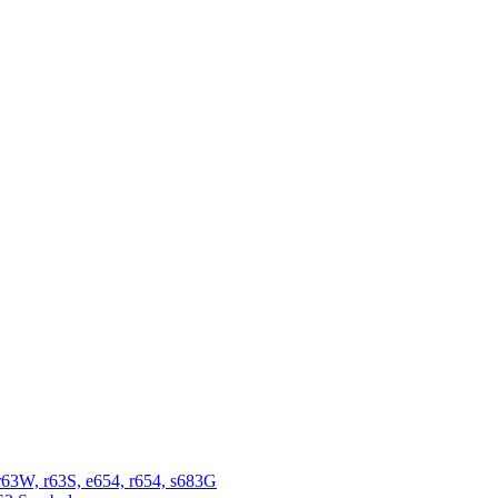
r63W, r63S, e654, r654, s683G