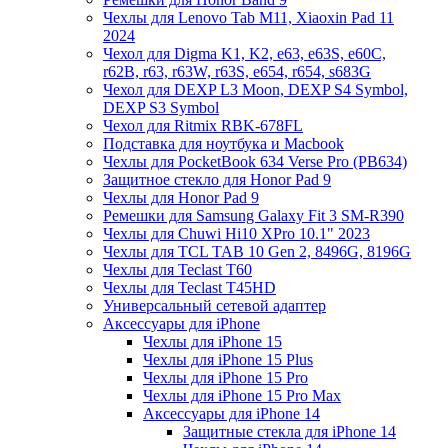
Чехлы для Lenovo Tab M11, Xiaoxin Pad 11
2024
Чехол для Digma K1, K2, e63, e63S, e60C,
r62B, r63, r63W, r63S, e654, r654, s683G
Чехол для DEXP L3 Moon, DEXP S4 Symbol,
DEXP S3 Symbol
Чехол для Ritmix RBK-678FL
Подставка для ноутбука и Macbook
Чехлы для PocketBook 634 Verse Pro (PB634)
Защитное стекло для Honor Pad 9
Чехлы для Honor Pad 9
Ремешки для Samsung Galaxy Fit 3 SM-R390
Чехлы для Chuwi Hi10 XPro 10.1" 2023
Чехлы для TCL TAB 10 Gen 2, 8496G, 8196G
Чехлы для Teclast T60
Чехлы для Teclast T45HD
Универсальный сетевой адаптер
Аксессуары для iPhone
Чехлы для iPhone 15
Чехлы для iPhone 15 Plus
Чехлы для iPhone 15 Pro
Чехлы для iPhone 15 Pro Max
Аксессуары для iPhone 14
Защитные стекла для iPhone 14