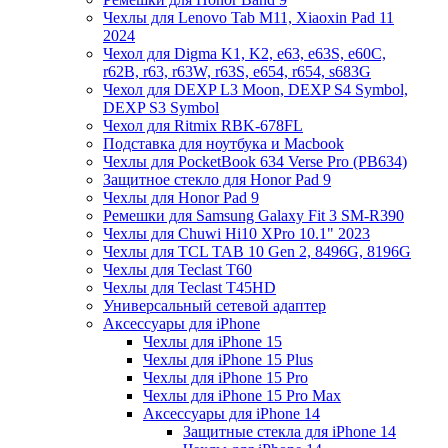
Чехлы для Lenovo Tab M11, Xiaoxin Pad 11
2024
Чехол для Digma K1, K2, e63, e63S, e60C,
r62B, r63, r63W, r63S, e654, r654, s683G
Чехол для DEXP L3 Moon, DEXP S4 Symbol,
DEXP S3 Symbol
Чехол для Ritmix RBK-678FL
Подставка для ноутбука и Macbook
Чехлы для PocketBook 634 Verse Pro (PB634)
Защитное стекло для Honor Pad 9
Чехлы для Honor Pad 9
Ремешки для Samsung Galaxy Fit 3 SM-R390
Чехлы для Chuwi Hi10 XPro 10.1" 2023
Чехлы для TCL TAB 10 Gen 2, 8496G, 8196G
Чехлы для Teclast T60
Чехлы для Teclast T45HD
Универсальный сетевой адаптер
Аксессуары для iPhone
Чехлы для iPhone 15
Чехлы для iPhone 15 Plus
Чехлы для iPhone 15 Pro
Чехлы для iPhone 15 Pro Max
Аксессуары для iPhone 14
Защитные стекла для iPhone 14