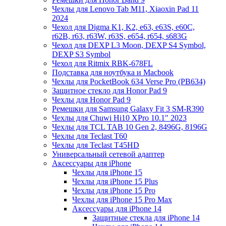
Чехлы для Lenovo Tab M11, Xiaoxin Pad 11
2024
Чехол для Digma K1, K2, e63, e63S, e60C,
r62B, r63, r63W, r63S, e654, r654, s683G
Чехол для DEXP L3 Moon, DEXP S4 Symbol,
DEXP S3 Symbol
Чехол для Ritmix RBK-678FL
Подставка для ноутбука и Macbook
Чехлы для PocketBook 634 Verse Pro (PB634)
Защитное стекло для Honor Pad 9
Чехлы для Honor Pad 9
Ремешки для Samsung Galaxy Fit 3 SM-R390
Чехлы для Chuwi Hi10 XPro 10.1" 2023
Чехлы для TCL TAB 10 Gen 2, 8496G, 8196G
Чехлы для Teclast T60
Чехлы для Teclast T45HD
Универсальный сетевой адаптер
Аксессуары для iPhone
Чехлы для iPhone 15
Чехлы для iPhone 15 Plus
Чехлы для iPhone 15 Pro
Чехлы для iPhone 15 Pro Max
Аксессуары для iPhone 14
Защитные стекла для iPhone 14