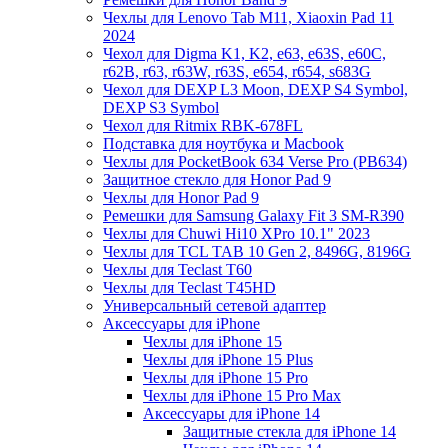
Чехлы для Lenovo Tab M11, Xiaoxin Pad 11
2024
Чехол для Digma K1, K2, e63, e63S, e60C,
r62B, r63, r63W, r63S, e654, r654, s683G
Чехол для DEXP L3 Moon, DEXP S4 Symbol,
DEXP S3 Symbol
Чехол для Ritmix RBK-678FL
Подставка для ноутбука и Macbook
Чехлы для PocketBook 634 Verse Pro (PB634)
Защитное стекло для Honor Pad 9
Чехлы для Honor Pad 9
Ремешки для Samsung Galaxy Fit 3 SM-R390
Чехлы для Chuwi Hi10 XPro 10.1" 2023
Чехлы для TCL TAB 10 Gen 2, 8496G, 8196G
Чехлы для Teclast T60
Чехлы для Teclast T45HD
Универсальный сетевой адаптер
Аксессуары для iPhone
Чехлы для iPhone 15
Чехлы для iPhone 15 Plus
Чехлы для iPhone 15 Pro
Чехлы для iPhone 15 Pro Max
Аксессуары для iPhone 14
Защитные стекла для iPhone 14