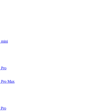
 mini
 Pro
2 Pro Max
 Pro