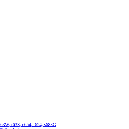
r63W, r63S, e654, r654, s683G