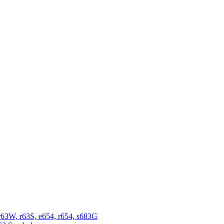
r63W, r63S, e654, r654, s683G