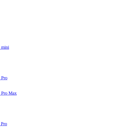
 mini
 Pro
2 Pro Max
 Pro