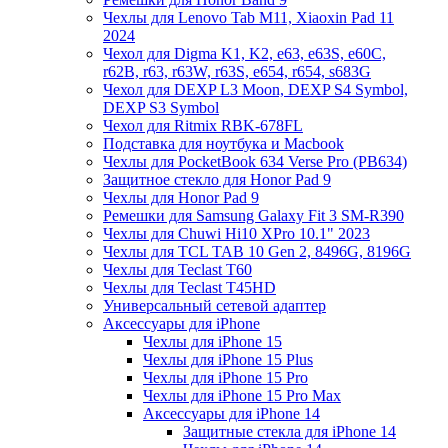
Чехлы для Lenovo Tab M11, Xiaoxin Pad 11
2024
Чехол для Digma K1, K2, e63, e63S, e60C,
r62B, r63, r63W, r63S, e654, r654, s683G
Чехол для DEXP L3 Moon, DEXP S4 Symbol,
DEXP S3 Symbol
Чехол для Ritmix RBK-678FL
Подставка для ноутбука и Macbook
Чехлы для PocketBook 634 Verse Pro (PB634)
Защитное стекло для Honor Pad 9
Чехлы для Honor Pad 9
Ремешки для Samsung Galaxy Fit 3 SM-R390
Чехлы для Chuwi Hi10 XPro 10.1" 2023
Чехлы для TCL TAB 10 Gen 2, 8496G, 8196G
Чехлы для Teclast T60
Чехлы для Teclast T45HD
Универсальный сетевой адаптер
Аксессуары для iPhone
Чехлы для iPhone 15
Чехлы для iPhone 15 Plus
Чехлы для iPhone 15 Pro
Чехлы для iPhone 15 Pro Max
Аксессуары для iPhone 14
Защитные стекла для iPhone 14