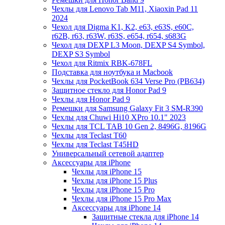
Чехлы для Lenovo Tab M11, Xiaoxin Pad 11
2024
Чехол для Digma K1, K2, e63, e63S, e60C,
r62B, r63, r63W, r63S, e654, r654, s683G
Чехол для DEXP L3 Moon, DEXP S4 Symbol,
DEXP S3 Symbol
Чехол для Ritmix RBK-678FL
Подставка для ноутбука и Macbook
Чехлы для PocketBook 634 Verse Pro (PB634)
Защитное стекло для Honor Pad 9
Чехлы для Honor Pad 9
Ремешки для Samsung Galaxy Fit 3 SM-R390
Чехлы для Chuwi Hi10 XPro 10.1" 2023
Чехлы для TCL TAB 10 Gen 2, 8496G, 8196G
Чехлы для Teclast T60
Чехлы для Teclast T45HD
Универсальный сетевой адаптер
Аксессуары для iPhone
Чехлы для iPhone 15
Чехлы для iPhone 15 Plus
Чехлы для iPhone 15 Pro
Чехлы для iPhone 15 Pro Max
Аксессуары для iPhone 14
Защитные стекла для iPhone 14