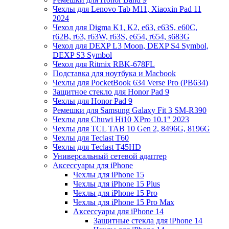
Чехлы для Lenovo Tab M11, Xiaoxin Pad 11
2024
Чехол для Digma K1, K2, e63, e63S, e60C,
r62B, r63, r63W, r63S, e654, r654, s683G
Чехол для DEXP L3 Moon, DEXP S4 Symbol,
DEXP S3 Symbol
Чехол для Ritmix RBK-678FL
Подставка для ноутбука и Macbook
Чехлы для PocketBook 634 Verse Pro (PB634)
Защитное стекло для Honor Pad 9
Чехлы для Honor Pad 9
Ремешки для Samsung Galaxy Fit 3 SM-R390
Чехлы для Chuwi Hi10 XPro 10.1" 2023
Чехлы для TCL TAB 10 Gen 2, 8496G, 8196G
Чехлы для Teclast T60
Чехлы для Teclast T45HD
Универсальный сетевой адаптер
Аксессуары для iPhone
Чехлы для iPhone 15
Чехлы для iPhone 15 Plus
Чехлы для iPhone 15 Pro
Чехлы для iPhone 15 Pro Max
Аксессуары для iPhone 14
Защитные стекла для iPhone 14