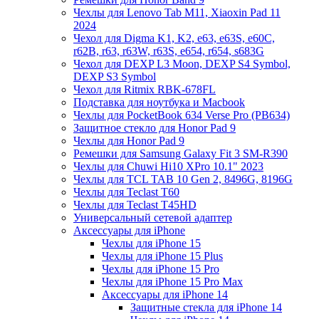
Чехлы для Lenovo Tab M11, Xiaoxin Pad 11
2024
Чехол для Digma K1, K2, e63, e63S, e60C,
r62B, r63, r63W, r63S, e654, r654, s683G
Чехол для DEXP L3 Moon, DEXP S4 Symbol,
DEXP S3 Symbol
Чехол для Ritmix RBK-678FL
Подставка для ноутбука и Macbook
Чехлы для PocketBook 634 Verse Pro (PB634)
Защитное стекло для Honor Pad 9
Чехлы для Honor Pad 9
Ремешки для Samsung Galaxy Fit 3 SM-R390
Чехлы для Chuwi Hi10 XPro 10.1" 2023
Чехлы для TCL TAB 10 Gen 2, 8496G, 8196G
Чехлы для Teclast T60
Чехлы для Teclast T45HD
Универсальный сетевой адаптер
Аксессуары для iPhone
Чехлы для iPhone 15
Чехлы для iPhone 15 Plus
Чехлы для iPhone 15 Pro
Чехлы для iPhone 15 Pro Max
Аксессуары для iPhone 14
Защитные стекла для iPhone 14