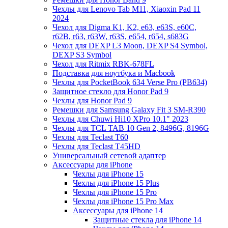
Чехлы для Lenovo Tab M11, Xiaoxin Pad 11
2024
Чехол для Digma K1, K2, e63, e63S, e60C,
r62B, r63, r63W, r63S, e654, r654, s683G
Чехол для DEXP L3 Moon, DEXP S4 Symbol,
DEXP S3 Symbol
Чехол для Ritmix RBK-678FL
Подставка для ноутбука и Macbook
Чехлы для PocketBook 634 Verse Pro (PB634)
Защитное стекло для Honor Pad 9
Чехлы для Honor Pad 9
Ремешки для Samsung Galaxy Fit 3 SM-R390
Чехлы для Chuwi Hi10 XPro 10.1" 2023
Чехлы для TCL TAB 10 Gen 2, 8496G, 8196G
Чехлы для Teclast T60
Чехлы для Teclast T45HD
Универсальный сетевой адаптер
Аксессуары для iPhone
Чехлы для iPhone 15
Чехлы для iPhone 15 Plus
Чехлы для iPhone 15 Pro
Чехлы для iPhone 15 Pro Max
Аксессуары для iPhone 14
Защитные стекла для iPhone 14