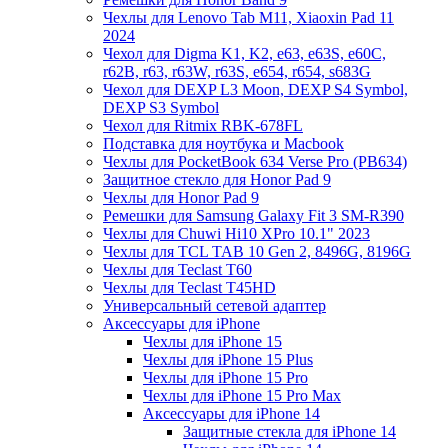
Чехлы для Lenovo Tab M11, Xiaoxin Pad 11
2024
Чехол для Digma K1, K2, e63, e63S, e60C,
r62B, r63, r63W, r63S, e654, r654, s683G
Чехол для DEXP L3 Moon, DEXP S4 Symbol,
DEXP S3 Symbol
Чехол для Ritmix RBK-678FL
Подставка для ноутбука и Macbook
Чехлы для PocketBook 634 Verse Pro (PB634)
Защитное стекло для Honor Pad 9
Чехлы для Honor Pad 9
Ремешки для Samsung Galaxy Fit 3 SM-R390
Чехлы для Chuwi Hi10 XPro 10.1" 2023
Чехлы для TCL TAB 10 Gen 2, 8496G, 8196G
Чехлы для Teclast T60
Чехлы для Teclast T45HD
Универсальный сетевой адаптер
Аксессуары для iPhone
Чехлы для iPhone 15
Чехлы для iPhone 15 Plus
Чехлы для iPhone 15 Pro
Чехлы для iPhone 15 Pro Max
Аксессуары для iPhone 14
Защитные стекла для iPhone 14