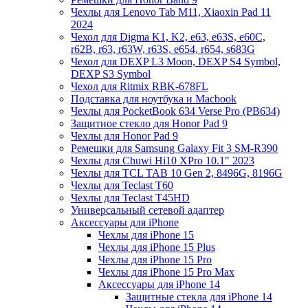
Чехлы для Lenovo Tab M11, Xiaoxin Pad 11
2024
Чехол для Digma K1, K2, e63, e63S, e60C,
r62B, r63, r63W, r63S, e654, r654, s683G
Чехол для DEXP L3 Moon, DEXP S4 Symbol,
DEXP S3 Symbol
Чехол для Ritmix RBK-678FL
Подставка для ноутбука и Macbook
Чехлы для PocketBook 634 Verse Pro (PB634)
Защитное стекло для Honor Pad 9
Чехлы для Honor Pad 9
Ремешки для Samsung Galaxy Fit 3 SM-R390
Чехлы для Chuwi Hi10 XPro 10.1" 2023
Чехлы для TCL TAB 10 Gen 2, 8496G, 8196G
Чехлы для Teclast T60
Чехлы для Teclast T45HD
Универсальный сетевой адаптер
Аксессуары для iPhone
Чехлы для iPhone 15
Чехлы для iPhone 15 Plus
Чехлы для iPhone 15 Pro
Чехлы для iPhone 15 Pro Max
Аксессуары для iPhone 14
Защитные стекла для iPhone 14