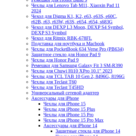
Чехлы для Lenovo Tab M11, Xiaoxin Pad 11
2024
Чехол для Digma K1, K2, e63, e63S, e60C,
r62B, r63, r63W, r63S, e654, r654, s683G
Чехол для DEXP L3 Moon, DEXP S4 Symbol,
DEXP S3 Symbol
Чехол для Ritmix RBK-678FL
Подставка для ноутбука и Macbook
Чехлы для PocketBook 634 Verse Pro (PB634)
Защитное стекло для Honor Pad 9
Чехлы для Honor Pad 9
Ремешки для Samsung Galaxy Fit 3 SM-R390
Чехлы для Chuwi Hi10 XPro 10.1" 2023
Чехлы для TCL TAB 10 Gen 2, 8496G, 8196G
Чехлы для Teclast T60
Чехлы для Teclast T45HD
Универсальный сетевой адаптер
Аксессуары для iPhone
Чехлы для iPhone 15
Чехлы для iPhone 15 Plus
Чехлы для iPhone 15 Pro
Чехлы для iPhone 15 Pro Max
Аксессуары для iPhone 14
Защитные стекла для iPhone 14