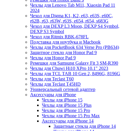
Чехлы для Lenovo Tab M11, Xiaoxin Pad 11
2024
Чехол для Digma K1, K2, e63, e63S, e60C,
r62B, r63, r63W, r63S, e654, r654, s683G
Чехол для DEXP L3 Moon, DEXP S4 Symbol,
DEXP S3 Symbol
Чехол для Ritmix RBK-678FL
Подставка для ноутбука и Macbook
Чехлы для PocketBook 634 Verse Pro (PB634)
Защитное стекло для Honor Pad 9
Чехлы для Honor Pad 9
Ремешки для Samsung Galaxy Fit 3 SM-R390
Чехлы для Chuwi Hi10 XPro 10.1" 2023
Чехлы для TCL TAB 10 Gen 2, 8496G, 8196G
Чехлы для Teclast T60
Чехлы для Teclast T45HD
Универсальный сетевой адаптер
Аксессуары для iPhone
Чехлы для iPhone 15
Чехлы для iPhone 15 Plus
Чехлы для iPhone 15 Pro
Чехлы для iPhone 15 Pro Max
Аксессуары для iPhone 14
Защитные стекла для iPhone 14