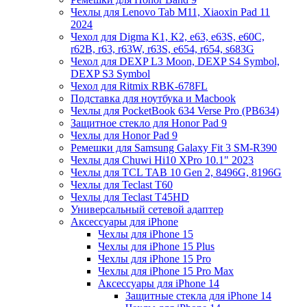
Чехлы для Lenovo Tab M11, Xiaoxin Pad 11
2024
Чехол для Digma K1, K2, e63, e63S, e60C,
r62B, r63, r63W, r63S, e654, r654, s683G
Чехол для DEXP L3 Moon, DEXP S4 Symbol,
DEXP S3 Symbol
Чехол для Ritmix RBK-678FL
Подставка для ноутбука и Macbook
Чехлы для PocketBook 634 Verse Pro (PB634)
Защитное стекло для Honor Pad 9
Чехлы для Honor Pad 9
Ремешки для Samsung Galaxy Fit 3 SM-R390
Чехлы для Chuwi Hi10 XPro 10.1" 2023
Чехлы для TCL TAB 10 Gen 2, 8496G, 8196G
Чехлы для Teclast T60
Чехлы для Teclast T45HD
Универсальный сетевой адаптер
Аксессуары для iPhone
Чехлы для iPhone 15
Чехлы для iPhone 15 Plus
Чехлы для iPhone 15 Pro
Чехлы для iPhone 15 Pro Max
Аксессуары для iPhone 14
Защитные стекла для iPhone 14