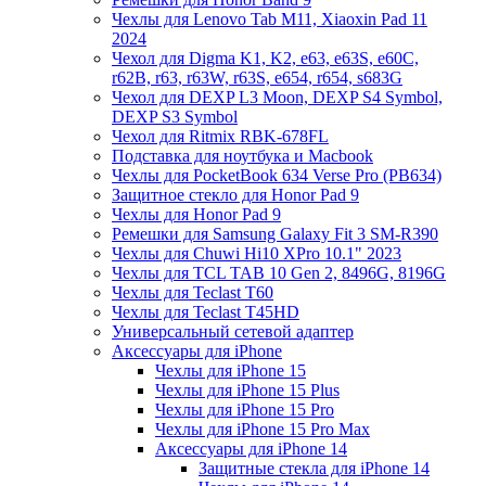
Чехлы для Lenovo Tab M11, Xiaoxin Pad 11
2024
Чехол для Digma K1, K2, e63, e63S, e60C,
r62B, r63, r63W, r63S, e654, r654, s683G
Чехол для DEXP L3 Moon, DEXP S4 Symbol,
DEXP S3 Symbol
Чехол для Ritmix RBK-678FL
Подставка для ноутбука и Macbook
Чехлы для PocketBook 634 Verse Pro (PB634)
Защитное стекло для Honor Pad 9
Чехлы для Honor Pad 9
Ремешки для Samsung Galaxy Fit 3 SM-R390
Чехлы для Chuwi Hi10 XPro 10.1" 2023
Чехлы для TCL TAB 10 Gen 2, 8496G, 8196G
Чехлы для Teclast T60
Чехлы для Teclast T45HD
Универсальный сетевой адаптер
Аксессуары для iPhone
Чехлы для iPhone 15
Чехлы для iPhone 15 Plus
Чехлы для iPhone 15 Pro
Чехлы для iPhone 15 Pro Max
Аксессуары для iPhone 14
Защитные стекла для iPhone 14