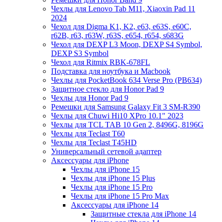
Чехлы для Lenovo Tab M11, Xiaoxin Pad 11
2024
Чехол для Digma K1, K2, e63, e63S, e60C,
r62B, r63, r63W, r63S, e654, r654, s683G
Чехол для DEXP L3 Moon, DEXP S4 Symbol,
DEXP S3 Symbol
Чехол для Ritmix RBK-678FL
Подставка для ноутбука и Macbook
Чехлы для PocketBook 634 Verse Pro (PB634)
Защитное стекло для Honor Pad 9
Чехлы для Honor Pad 9
Ремешки для Samsung Galaxy Fit 3 SM-R390
Чехлы для Chuwi Hi10 XPro 10.1" 2023
Чехлы для TCL TAB 10 Gen 2, 8496G, 8196G
Чехлы для Teclast T60
Чехлы для Teclast T45HD
Универсальный сетевой адаптер
Аксессуары для iPhone
Чехлы для iPhone 15
Чехлы для iPhone 15 Plus
Чехлы для iPhone 15 Pro
Чехлы для iPhone 15 Pro Max
Аксессуары для iPhone 14
Защитные стекла для iPhone 14