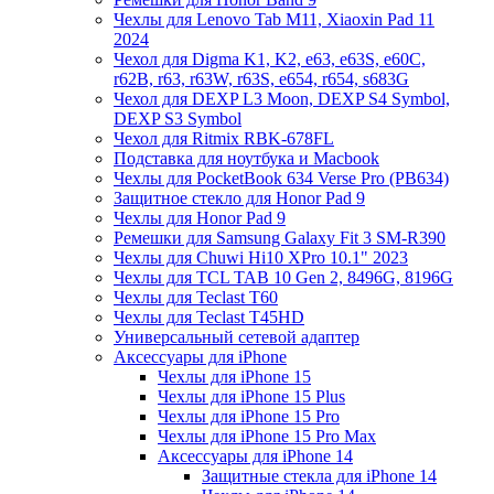
Чехлы для Lenovo Tab M11, Xiaoxin Pad 11
2024
Чехол для Digma K1, K2, e63, e63S, e60C,
r62B, r63, r63W, r63S, e654, r654, s683G
Чехол для DEXP L3 Moon, DEXP S4 Symbol,
DEXP S3 Symbol
Чехол для Ritmix RBK-678FL
Подставка для ноутбука и Macbook
Чехлы для PocketBook 634 Verse Pro (PB634)
Защитное стекло для Honor Pad 9
Чехлы для Honor Pad 9
Ремешки для Samsung Galaxy Fit 3 SM-R390
Чехлы для Chuwi Hi10 XPro 10.1" 2023
Чехлы для TCL TAB 10 Gen 2, 8496G, 8196G
Чехлы для Teclast T60
Чехлы для Teclast T45HD
Универсальный сетевой адаптер
Аксессуары для iPhone
Чехлы для iPhone 15
Чехлы для iPhone 15 Plus
Чехлы для iPhone 15 Pro
Чехлы для iPhone 15 Pro Max
Аксессуары для iPhone 14
Защитные стекла для iPhone 14