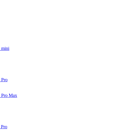
 mini
 Pro
2 Pro Max
 Pro