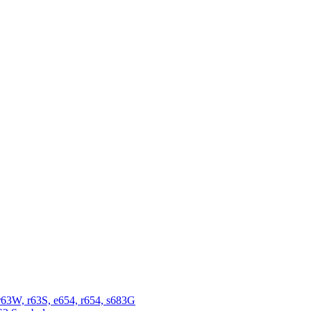
r63W, r63S, e654, r654, s683G