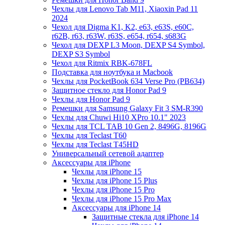
Чехлы для Lenovo Tab M11, Xiaoxin Pad 11
2024
Чехол для Digma K1, K2, e63, e63S, e60C,
r62B, r63, r63W, r63S, e654, r654, s683G
Чехол для DEXP L3 Moon, DEXP S4 Symbol,
DEXP S3 Symbol
Чехол для Ritmix RBK-678FL
Подставка для ноутбука и Macbook
Чехлы для PocketBook 634 Verse Pro (PB634)
Защитное стекло для Honor Pad 9
Чехлы для Honor Pad 9
Ремешки для Samsung Galaxy Fit 3 SM-R390
Чехлы для Chuwi Hi10 XPro 10.1" 2023
Чехлы для TCL TAB 10 Gen 2, 8496G, 8196G
Чехлы для Teclast T60
Чехлы для Teclast T45HD
Универсальный сетевой адаптер
Аксессуары для iPhone
Чехлы для iPhone 15
Чехлы для iPhone 15 Plus
Чехлы для iPhone 15 Pro
Чехлы для iPhone 15 Pro Max
Аксессуары для iPhone 14
Защитные стекла для iPhone 14