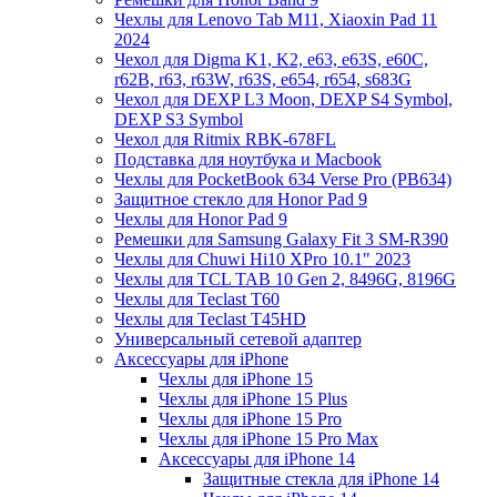
Чехлы для Lenovo Tab M11, Xiaoxin Pad 11
2024
Чехол для Digma K1, K2, e63, e63S, e60C,
r62B, r63, r63W, r63S, e654, r654, s683G
Чехол для DEXP L3 Moon, DEXP S4 Symbol,
DEXP S3 Symbol
Чехол для Ritmix RBK-678FL
Подставка для ноутбука и Macbook
Чехлы для PocketBook 634 Verse Pro (PB634)
Защитное стекло для Honor Pad 9
Чехлы для Honor Pad 9
Ремешки для Samsung Galaxy Fit 3 SM-R390
Чехлы для Chuwi Hi10 XPro 10.1" 2023
Чехлы для TCL TAB 10 Gen 2, 8496G, 8196G
Чехлы для Teclast T60
Чехлы для Teclast T45HD
Универсальный сетевой адаптер
Аксессуары для iPhone
Чехлы для iPhone 15
Чехлы для iPhone 15 Plus
Чехлы для iPhone 15 Pro
Чехлы для iPhone 15 Pro Max
Аксессуары для iPhone 14
Защитные стекла для iPhone 14