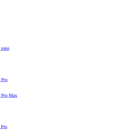
 mini
 Pro
2 Pro Max
 Pro