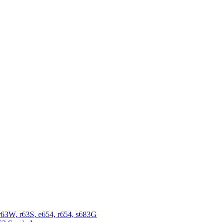
r63W, r63S, e654, r654, s683G