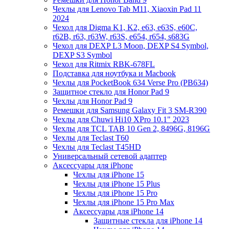
Чехлы для Lenovo Tab M11, Xiaoxin Pad 11
2024
Чехол для Digma K1, K2, e63, e63S, e60C,
r62B, r63, r63W, r63S, e654, r654, s683G
Чехол для DEXP L3 Moon, DEXP S4 Symbol,
DEXP S3 Symbol
Чехол для Ritmix RBK-678FL
Подставка для ноутбука и Macbook
Чехлы для PocketBook 634 Verse Pro (PB634)
Защитное стекло для Honor Pad 9
Чехлы для Honor Pad 9
Ремешки для Samsung Galaxy Fit 3 SM-R390
Чехлы для Chuwi Hi10 XPro 10.1" 2023
Чехлы для TCL TAB 10 Gen 2, 8496G, 8196G
Чехлы для Teclast T60
Чехлы для Teclast T45HD
Универсальный сетевой адаптер
Аксессуары для iPhone
Чехлы для iPhone 15
Чехлы для iPhone 15 Plus
Чехлы для iPhone 15 Pro
Чехлы для iPhone 15 Pro Max
Аксессуары для iPhone 14
Защитные стекла для iPhone 14