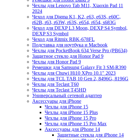
Чехлы для Lenovo Tab M11, Xiaoxin Pad 11
2024
Чехол для Digma K1, K2, e63, e63S, e60C,
r62B, r63, r63W, r63S, e654, r654, s683G
Чехол для DEXP L3 Moon, DEXP S4 Symbol,
DEXP S3 Symbol
Чехол для Ritmix RBK-678FL
Подставка для ноутбука и Macbook
Чехлы для PocketBook 634 Verse Pro (PB634)
Защитное стекло для Honor Pad 9
Чехлы для Honor Pad 9
Ремешки для Samsung Galaxy Fit 3 SM-R390
Чехлы для Chuwi Hi10 XPro 10.1" 2023
Чехлы для TCL TAB 10 Gen 2, 8496G, 8196G
Чехлы для Teclast T60
Чехлы для Teclast T45HD
Универсальный сетевой адаптер
Аксессуары для iPhone
Чехлы для iPhone 15
Чехлы для iPhone 15 Plus
Чехлы для iPhone 15 Pro
Чехлы для iPhone 15 Pro Max
Аксессуары для iPhone 14
Защитные стекла для iPhone 14