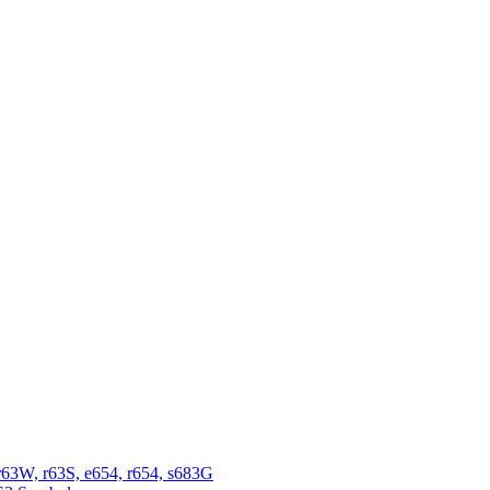
r63W, r63S, e654, r654, s683G