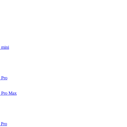
 mini
 Pro
2 Pro Max
 Pro