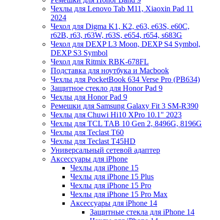
Чехлы для Lenovo Tab M11, Xiaoxin Pad 11
2024
Чехол для Digma K1, K2, e63, e63S, e60C,
r62B, r63, r63W, r63S, e654, r654, s683G
Чехол для DEXP L3 Moon, DEXP S4 Symbol,
DEXP S3 Symbol
Чехол для Ritmix RBK-678FL
Подставка для ноутбука и Macbook
Чехлы для PocketBook 634 Verse Pro (PB634)
Защитное стекло для Honor Pad 9
Чехлы для Honor Pad 9
Ремешки для Samsung Galaxy Fit 3 SM-R390
Чехлы для Chuwi Hi10 XPro 10.1" 2023
Чехлы для TCL TAB 10 Gen 2, 8496G, 8196G
Чехлы для Teclast T60
Чехлы для Teclast T45HD
Универсальный сетевой адаптер
Аксессуары для iPhone
Чехлы для iPhone 15
Чехлы для iPhone 15 Plus
Чехлы для iPhone 15 Pro
Чехлы для iPhone 15 Pro Max
Аксессуары для iPhone 14
Защитные стекла для iPhone 14