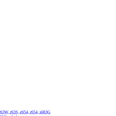
r63W, r63S, e654, r654, s683G