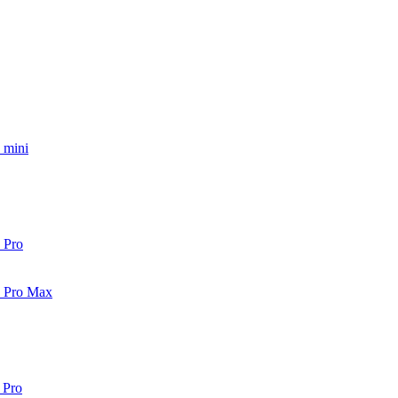
 mini
 Pro
2 Pro Max
 Pro