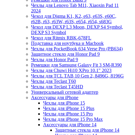
Чехлы для Lenovo Tab M11, Xiaoxin Pad 11
2024
Чехол для Digma K1, K2, e63, e63S, e60C,
r62B, r63, r63W, r63S, e654, r654, s683G
Чехол для DEXP L3 Moon, DEXP S4 Symbol,
DEXP S3 Symbol
Чехол для Ritmix RBK-678FL
Подставка для ноутбука и Macbook
Чехлы для PocketBook 634 Verse Pro (PB634)
Защитное стекло для Honor Pad 9
Чехлы для Honor Pad 9
Ремешки для Samsung Galaxy Fit 3 SM-R390
Чехлы для Chuwi Hi10 XPro 10.1" 2023
Чехлы для TCL TAB 10 Gen 2, 8496G, 8196G
Чехлы для Teclast T60
Чехлы для Teclast T45HD
Универсальный сетевой адаптер
Аксессуары для iPhone
Чехлы для iPhone 15
Чехлы для iPhone 15 Plus
Чехлы для iPhone 15 Pro
Чехлы для iPhone 15 Pro Max
Аксессуары для iPhone 14
Защитные стекла для iPhone 14