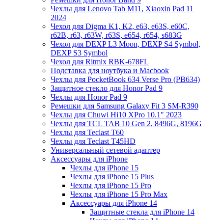
Чехлы для Lenovo Tab M11, Xiaoxin Pad 11
2024
Чехол для Digma K1, K2, e63, e63S, e60C,
r62B, r63, r63W, r63S, e654, r654, s683G
Чехол для DEXP L3 Moon, DEXP S4 Symbol,
DEXP S3 Symbol
Чехол для Ritmix RBK-678FL
Подставка для ноутбука и Macbook
Чехлы для PocketBook 634 Verse Pro (PB634)
Защитное стекло для Honor Pad 9
Чехлы для Honor Pad 9
Ремешки для Samsung Galaxy Fit 3 SM-R390
Чехлы для Chuwi Hi10 XPro 10.1" 2023
Чехлы для TCL TAB 10 Gen 2, 8496G, 8196G
Чехлы для Teclast T60
Чехлы для Teclast T45HD
Универсальный сетевой адаптер
Аксессуары для iPhone
Чехлы для iPhone 15
Чехлы для iPhone 15 Plus
Чехлы для iPhone 15 Pro
Чехлы для iPhone 15 Pro Max
Аксессуары для iPhone 14
Защитные стекла для iPhone 14