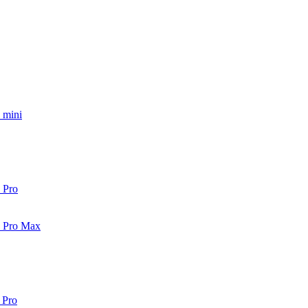
 mini
 Pro
2 Pro Max
 Pro