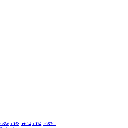
r63W, r63S, e654, r654, s683G